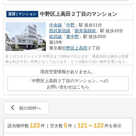
中野区上高田２丁目のマンション
賃貸 | マンション
中央線
「
中野
」駅 徒歩11分
西武新宿線
「
新井薬師前
」駅 徒歩10分
総武線
「
東中野
」駅 徒歩20分
築19年
東京都
中野区
上高田
２丁目
近くのコモディイイダ 中野店まで380mで行けます。通風良好な物件は洗濯
物も乾きやすい空間となっております。どうせ駅から近い物件を選ぶなら、
始発駅近くの物件を選びましょう。初期...
現在空室情報がありません。
「中野区上高田２丁目のマンション」への
お問い合わせはこちら
前の30件へ
123
5
121～123
該当物件数
件
空き数
件
件を表示