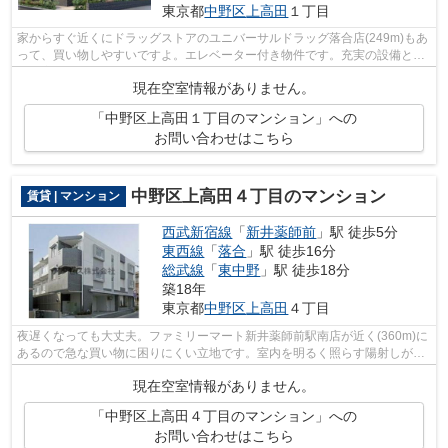
東京都
中野区
上高田
１丁目
家からすぐ近くにドラッグストアのユニバーサルドラッグ落合店(249m)もあ
って、買い物しやすいですよ。エレベーター付き物件です。充実の設備と綺
麗な室内を兼ね備えた、2020年築の物...
現在空室情報がありません。
「中野区上高田１丁目のマンション」への
お問い合わせはこちら
中野区上高田４丁目のマンション
賃貸 | マンション
西武新宿線
「
新井薬師前
」駅 徒歩5分
東西線
「
落合
」駅 徒歩16分
総武線
「
東中野
」駅 徒歩18分
築18年
東京都
中野区
上高田
４丁目
夜遅くなっても大丈夫。ファミリーマート新井薬師前駅南店が近く(360m)に
あるので急な買い物に困りにくい立地です。室内を明るく照らす陽射しが気
持ちの良い物件となっています。少し...
現在空室情報がありません。
「中野区上高田４丁目のマンション」への
お問い合わせはこちら