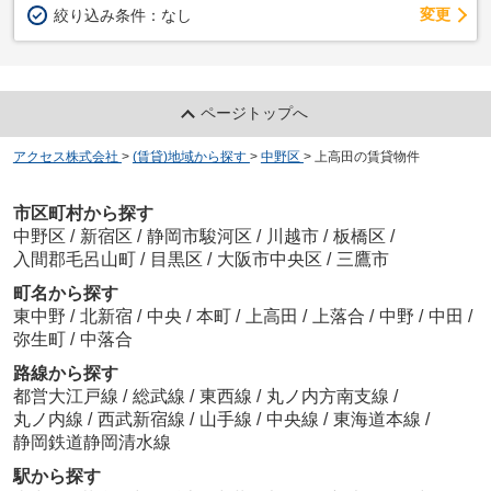
変更
絞り込み条件：
なし
ページトップへ
アクセス株式会社
>
(賃貸)地域から探す
>
中野区
>
上高田の賃貸物件
市区町村から探す
中野区
/
新宿区
/
静岡市駿河区
/
川越市
/
板橋区
/
入間郡毛呂山町
/
目黒区
/
大阪市中央区
/
三鷹市
町名から探す
東中野
/
北新宿
/
中央
/
本町
/
上高田
/
上落合
/
中野
/
中田
/
弥生町
/
中落合
路線から探す
都営大江戸線
/
総武線
/
東西線
/
丸ノ内方南支線
/
丸ノ内線
/
西武新宿線
/
山手線
/
中央線
/
東海道本線
/
静岡鉄道静岡清水線
駅から探す