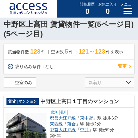
閲覧履歴
お気に入り
メニュー
0
0
中野区上高田 賃貸物件一覧(5ページ目)
(5ページ目)
123
5
121～123
該当物件数
件
空き数
件
件を表示
変更
絞り込み条件：
なし
空室のみ
中野区上高田１丁目のマンション
賃貸 | マンション
敷0
礼0
都営大江戸線
「
東中野
」駅 徒歩6分
東西線
「
落合
」駅 徒歩2分
都営大江戸線
「
中井
」駅 徒歩9分
築6年